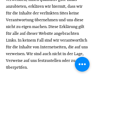
anzubieten, erklären wir hiermit, dass wir
für die Inhalte der verlinkten Sites keine
Verantwortung übernehmen und uns diese
nicht zu eigen machen. Diese Erklärung gilt
für alle auf dieser Website angebrachten
Links. In keinem Fall sind wir verantwortlich
für die Inhalte von Internetseiten, die auf uns
verweisen. Wir sind auch nicht in der Lage,
Verweise auf uns festzustellen oder zu
überprüfen.
Wir haben ferner keinen Einfluß darauf, wie
die hier angebotenen Informationen vom
Nutzer verwendet, weitergegeben oder
verändert weitergegeben werden und
können daher für entstandene Schäden,
entgangene Vorteile oder sonstige mittelbare
oder unmittelbare Folgen, welche aus der
Nutzung der hier angebotenen Informationen